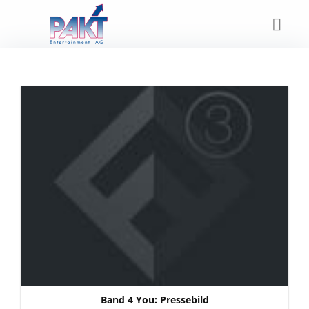
Skip
to
content
Band 4 You: Pressebild