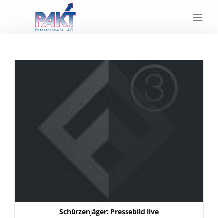
Skip
to
content
Schürzenjäger: Pressebild live