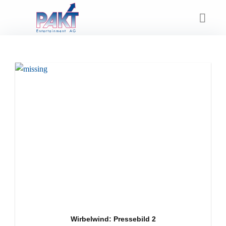
Skip
to
content
Wirbelwind: Pressebild 2