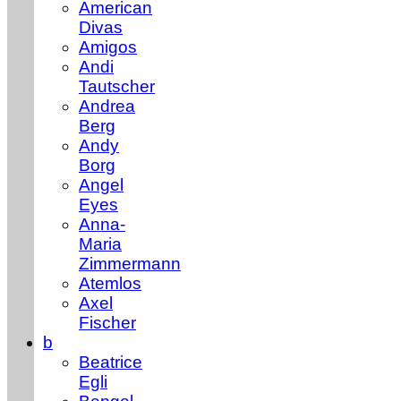
American
Divas
Amigos
Andi
Tautscher
Andrea
Berg
Andy
Borg
Angel
Eyes
Anna-
Maria
Zimmermann
Atemlos
Axel
Fischer
b
Beatrice
Egli