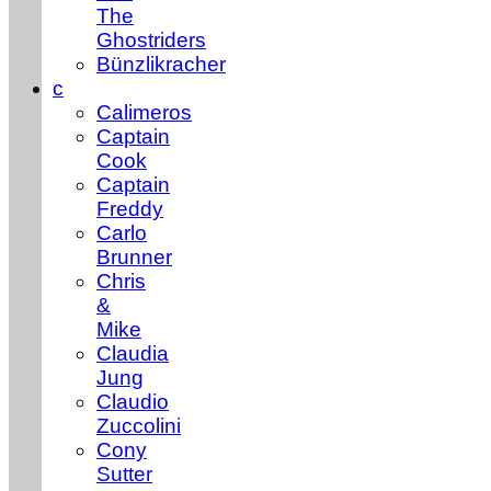
The
Ghostriders
Bünzlikracher
c
Calimeros
Captain
Cook
Captain
Freddy
Carlo
Brunner
Chris
&
Mike
Claudia
Jung
Claudio
Zuccolini
Cony
Sutter