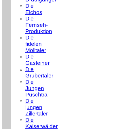
Die
Elchos
Die
Fernseh-
Produktion
Die
fidelen
Mölltaler
Die
Gasteiner
Die
Grubertaler
Die
Jungen
Puschtra
Die
jungen
Zillertaler
Die
Kaiserwälder