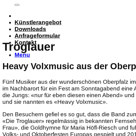
Künstlerangebot
Downloads
Anfrageformular
Kontakt
Troglauer
Menu
Heavy Volxmusic aus der Oberp
Fünf Musiker aus der wunderschönen Oberpfalz im 
im Nachbarort für ein Fest am Sonntagabend eine A
die Jungs: «nur für eben diesen einen Abend» un
und sie nannten es «Heavy Volxmusic».
Den Besuchern gefiel es so gut, dass die Band zu
«Die Troglauer» regelmässig in bekannten Fernseh
Frau», die Goldhymne für Maria Höfl-Riesch und f
Volks- und Oktoberfesten Europas gespielt und 2017