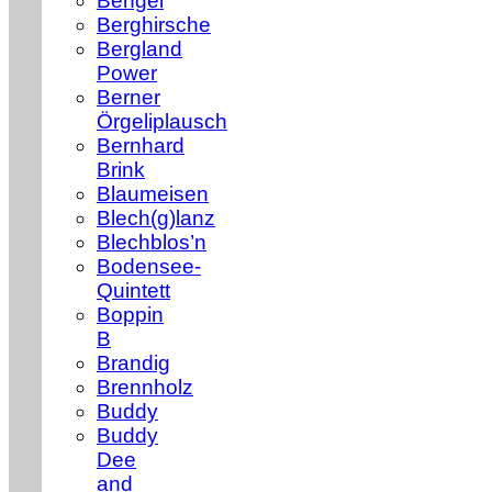
Bengel
Berghirsche
Bergland
Power
Berner
Örgeliplausch
Bernhard
Brink
Blaumeisen
Blech(g)lanz
Blechblos’n
Bodensee-
Quintett
Boppin
B
Brandig
Brennholz
Buddy
Buddy
Dee
and