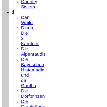
Country
Sisters
d
Dan
White
Diana
Die
3
Kärntner
Die
Alpenraudis
Die
Bayrischen
Hiatamadln
und
da
Guntha
Die
Dorfprinzen
Die
Draufgänger