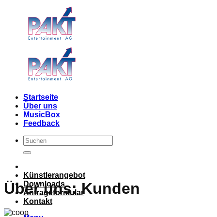
Skip
to
content
Startseite
Über uns
MusicBox
Feedback
Künstlerangebot
Downloads
Über uns: Kunden
Anfrageformular
Kontakt