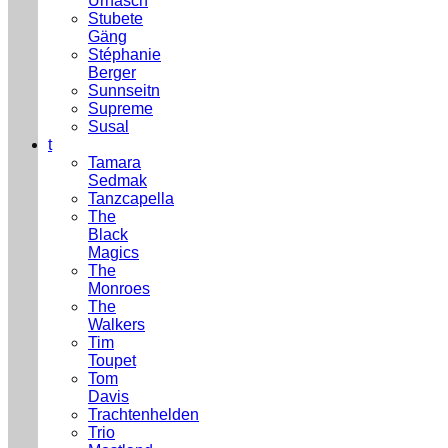
Urnäsch
Stubete
Gäng
Stéphanie
Berger
Sunnseitn
Supreme
Susal
t
Tamara
Sedmak
Tanzcapella
The
Black
Magics
The
Monroes
The
Walkers
Tim
Toupet
Tom
Davis
Trachtenhelden
Trio