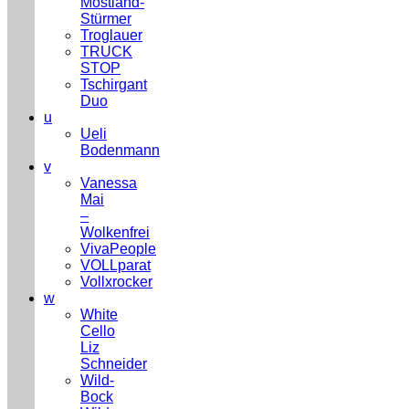
Mostland-
Stürmer
Troglauer
TRUCK
STOP
Tschirgant
Duo
u
Ueli
Bodenmann
v
Vanessa
Mai
–
Wolkenfrei
VivaPeople
VOLLparat
Vollxrocker
w
White
Cello
Liz
Schneider
Wild-
Bock