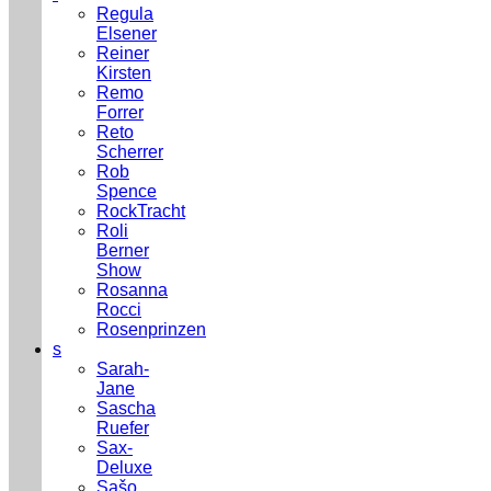
Regula
Elsener
Reiner
Kirsten
Remo
Forrer
Reto
Scherrer
Rob
Spence
RockTracht
Roli
Berner
Show
Rosanna
Rocci
Rosenprinzen
s
Sarah-
Jane
Sascha
Ruefer
Sax-
Deluxe
Sašo