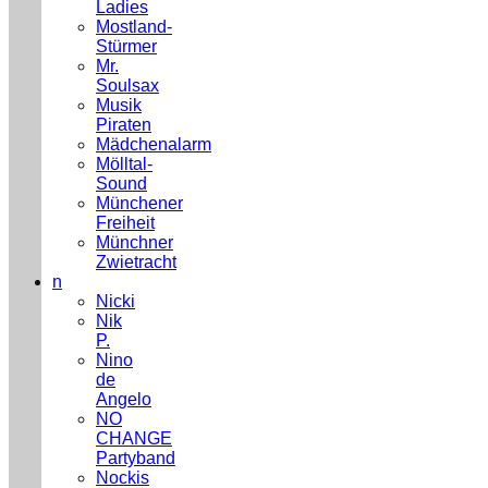
Ladies
Mostland-
Stürmer
Mr.
Soulsax
Musik
Piraten
Mädchenalarm
Mölltal-
Sound
Münchener
Freiheit
Münchner
Zwietracht
n
Nicki
Nik
P.
Nino
de
Angelo
NO
CHANGE
Partyband
Nockis