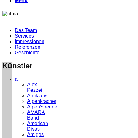
Menu
Das Team
Services
Impressionen
Referenzen
Geschichte
Künstler
a
Alex
Pezzei
Almklausi
Alpenkracher
AlpenStreuner
AMARA
Band
American
Divas
Amigos