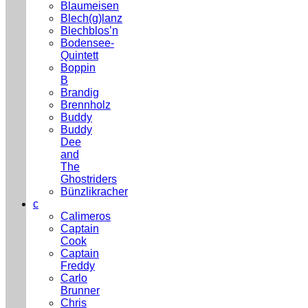
Blaumeisen
Blech(g)lanz
Blechblos’n
Bodensee-
Quintett
Boppin
B
Brandig
Brennholz
Buddy
Buddy
Dee
and
The
Ghostriders
Bünzlikracher
c
Calimeros
Captain
Cook
Captain
Freddy
Carlo
Brunner
Chris