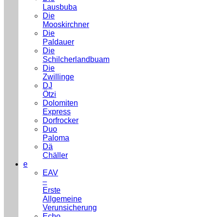
Lausbuba
Die
Mooskirchner
Die
Paldauer
Die
Schilcherlandbuam
Die
Zwillinge
DJ
Ötzi
Dolomiten
Express
Dorfrocker
Duo
Paloma
Dä
Chäller
e
EAV
–
Erste
Allgemeine
Verunsicherung
Echo