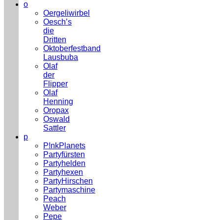
o
Oergeliwirbel
Oesch’s
die
Dritten
Oktoberfestband
Lausbuba
Olaf
der
Flipper
Olaf
Henning
Oropax
Oswald
Sattler
p
P!nkPlanets
Partyfürsten
Partyhelden
Partyhexen
PartyHirschen
Partymaschine
Peach
Weber
Pepe