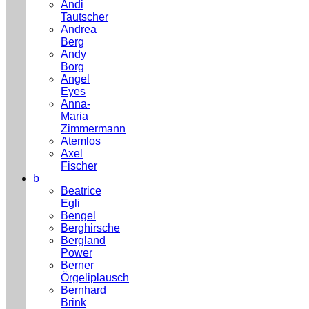
Andi
Tautscher
Andrea
Berg
Andy
Borg
Angel
Eyes
Anna-
Maria
Zimmermann
Atemlos
Axel
Fischer
b
Beatrice
Egli
Bengel
Berghirsche
Bergland
Power
Berner
Örgeliplausch
Bernhard
Brink