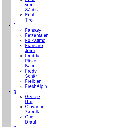
vom
Säntis
Echt
Tirol
f
Fantasy
Fetzentaler
FolkXtime
Francine
Jordi
Freddy
Pfister
Band
Fredy
Schär
Freibier
FreshAlpin
g
George
Hug
Giovanni
Zarrella
Guat
Drauf