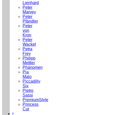
Lienhard
Peter
Marvey
Peter
Pfändler
Peter
von
Kron
Peter
Wackel
Petra
Frey
Philipp
Mettler
Phänomen
Pia
Malo
Piccadilly
Six
Pietro
Sassi
PremiumStyle
Princess
Cut
r