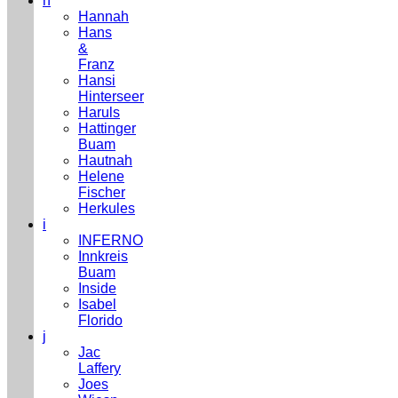
h
Hannah
Hans
&
Franz
Hansi
Hinterseer
Haruls
Hattinger
Buam
Hautnah
Helene
Fischer
Herkules
i
INFERNO
Innkreis
Buam
Inside
Isabel
Florido
j
Jac
Laffery
Joes