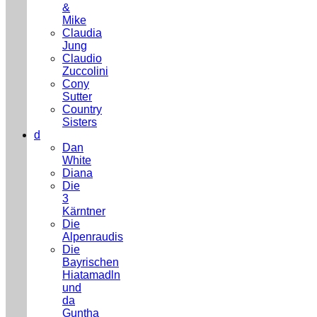
&
Mike
Claudia
Jung
Claudio
Zuccolini
Cony
Sutter
Country
Sisters
d
Dan
White
Diana
Die
3
Kärntner
Die
Alpenraudis
Die
Bayrischen
Hiatamadln
und
da
Guntha