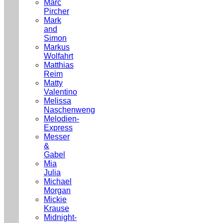
Marc
Pircher
Mark
and
Simon
Markus
Wolfahrt
Matthias
Reim
Matty
Valentino
Melissa
Naschenweng
Melodien-
Express
Messer
&
Gabel
Mia
Julia
Michael
Morgan
Mickie
Krause
Midnight-