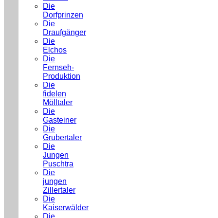
Die
Dorfprinzen
Die
Draufgänger
Die
Elchos
Die
Fernseh-
Produktion
Die
fidelen
Mölltaler
Die
Gasteiner
Die
Grubertaler
Die
Jungen
Puschtra
Die
jungen
Zillertaler
Die
Kaiserwälder
Die