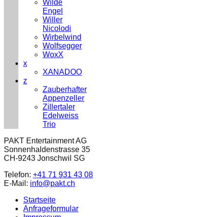
Wilde
Engel
Willer
Nicolodi
Wirbelwind
Wolfsegger
WoxX
x
XANADOO
z
Zauberhafter
Appenzeller
Zillertaler
Edelweiss
Trio
PAKT Entertainment AG
Sonnenhaldenstrasse 35
CH-9243 Jonschwil SG
Telefon:
+41 71 931 43 08
E-Mail:
info@pakt.ch
Startseite
Anfrageformular