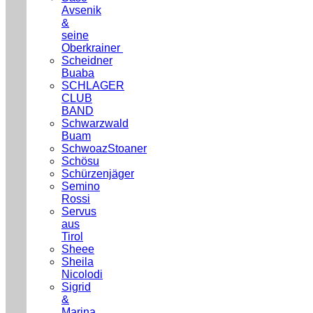
Avsenik
&
seine
Oberkrainer
Scheidner
Buaba
SCHLAGER
CLUB
BAND
Schwarzwald
Buam
SchwoazStoaner
Schösu
Schürzenjäger
Semino
Rossi
Servus
aus
Tirol
Sheee
Sheila
Nicolodi
Sigrid
&
Marina