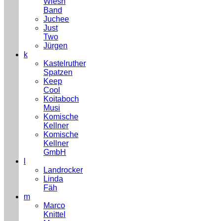
Wiesn
Band
Juchee
Just
Two
Jürgen
k
Kastelruther
Spatzen
Keep
Cool
Koitaboch
Musi
Komische
Kellner
Komische
Kellner
GmbH
l
Landrocker
Linda
Fäh
m
Marco
Knittel