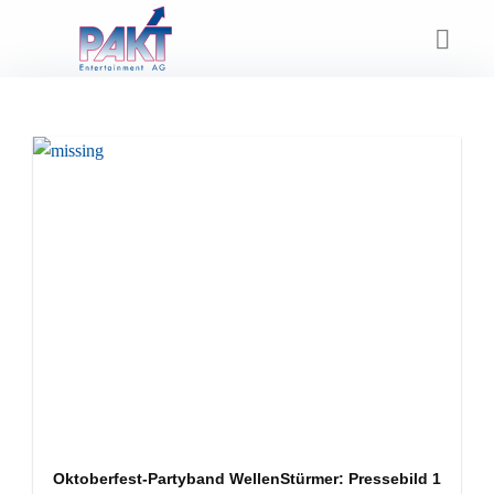
Skip
to
content
Oktoberfest-Partyband WellenStürmer: Pressebild 1