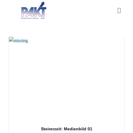
Skip
to
content
Steirerzeit: Medienbild 01