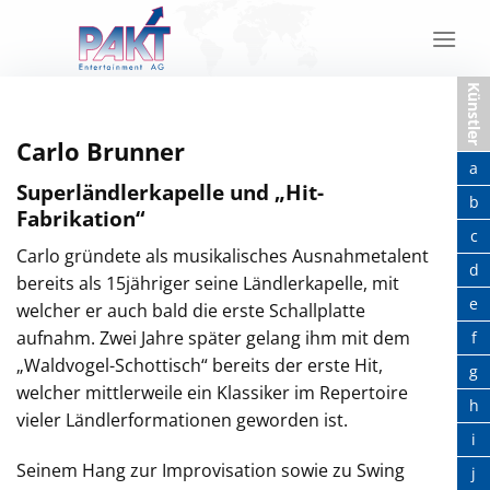
Skip
to
content
Künstler
Carlo Brunner
a
Superländlerkapelle und „Hit-
b
Fabrikation“
c
Carlo gründete als musikalisches Ausnahmetalent
d
bereits als 15jähriger seine Ländlerkapelle, mit
e
welcher er auch bald die erste Schallplatte
aufnahm. Zwei Jahre später gelang ihm mit dem
f
„Waldvogel-Schottisch“ bereits der erste Hit,
g
welcher mittlerweile ein Klassiker im Repertoire
h
vieler Ländlerformationen geworden ist.
i
Seinem Hang zur Improvisation sowie zu Swing
j