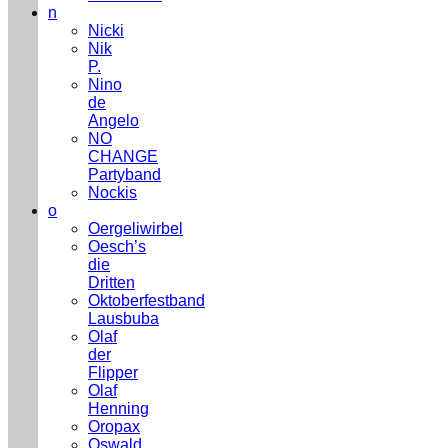
n
Nicki
Nik
P.
Nino
de
Angelo
NO
CHANGE
Partyband
Nockis
o
Oergeliwirbel
Oesch’s
die
Dritten
Oktoberfestband
Lausbuba
Olaf
der
Flipper
Olaf
Henning
Oropax
Oswald