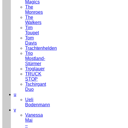
Magics
The
Monroes
The
Walkers
Tim
Toupet
Tom
Davis
Trachtenhelden
Trio
Mostland-
Stürmer
Troglauer
TRUCK
STOP
Tschirgant
Duo
u
Ueli
Bodenmann
v
Vanessa
Mai
–