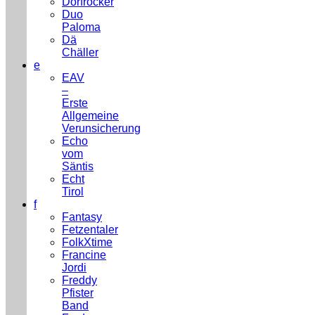
Dorfrocker
Duo
Paloma
Dä
Chäller
e
EAV
–
Erste
Allgemeine
Verunsicherung
Echo
vom
Säntis
Echt
Tirol
f
Fantasy
Fetzentaler
FolkXtime
Francine
Jordi
Freddy
Pfister
Band