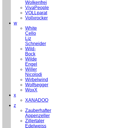
Wolkenfrei
VivaPeople
VOLLparat
Vollxrocker
w
White
Cello
Liz
Schneider
Wild-
Bock
Wilde
Engel
Willer
Nicolodi
Wirbelwind
Wolfsegger
WoxX
x
XANADOO
z
Zauberhafter
Appenzeller
Zillertaler
Edelweiss