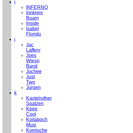
i
INFERNO
Innkreis
Buam
Inside
Isabel
Florido
j
Jac
Laffery
Joes
Wiesn
Band
Juchee
Just
Two
Jürgen
k
Kastelruther
Spatzen
Keep
Cool
Koitaboch
Musi
Komische