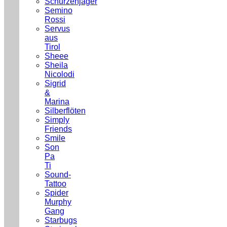
Schürzenjäger
Semino
Rossi
Servus
aus
Tirol
Sheee
Sheila
Nicolodi
Sigrid
&
Marina
Silberflöten
Simply
Friends
Smile
Son
Pa
Ti
Sound-
Tattoo
Spider
Murphy
Gang
Starbugs