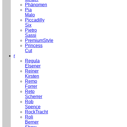
Phänomen
Pia
Malo
Piccadilly
Six
Pietro
Sassi
PremiumStyle
Princess
Cut
r
Regula
Elsener
Reiner
Kirsten
Remo
Forrer
Reto
Scherrer
Rob
Spence
RockTracht
Roli
Berner