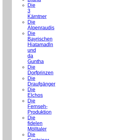
Die
3
Kärntner
Die
Alpenraudis
Die
Bayrischen
Hiatamadln
und
da
Guntha
Die
Dorfprinzen
Die
Draufgänger
Die
Elchos
Die
Fernseh-
Produktion
Die
fidelen
Mölltaler
Die