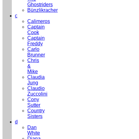
Ghostriders
Bünzlikracher
c
Calimeros
Captain
Cook
Captain
Freddy
Carlo
Brunner
Chris
&
Mike
Claudia
Jung
Claudio
Zuccolini
Cony
Sutter
Country
Sisters
d
Dan
White
Diana