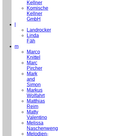
Kellner
Komische
Kellner
GmbH
l
Landrocker
Linda
Fäh
m
Marco
Knittel
Marc
Pircher
Mark
and
Simon
Markus
Wolfahrt
Matthias
Reim
Matty
Valentino
Melissa
Naschenweng
Melodien-