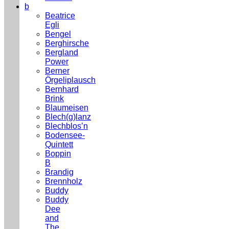
b
Beatrice
Egli
Bengel
Berghirsche
Bergland
Power
Berner
Örgeliplausch
Bernhard
Brink
Blaumeisen
Blech(g)lanz
Blechblos’n
Bodensee-
Quintett
Boppin
B
Brandig
Brennholz
Buddy
Buddy
Dee
and
The