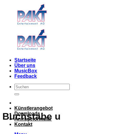
Skip
to
content
Startseite
Über uns
MusicBox
Feedback
Künstlerangebot
Downloads
Buchstabe u
Anfrageformular
Kontakt