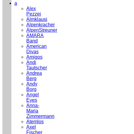
a
Alex
Pezzei
Almklausi
Alpenkracher
AlpenStreuner
AMARA
Band
American
Divas
Amigos
Andi
Tautscher
Andrea
Berg
Andy
Borg
Angel
Eyes
Anna-
Maria
Zimmermann
Atemlos
Axel
Fischer