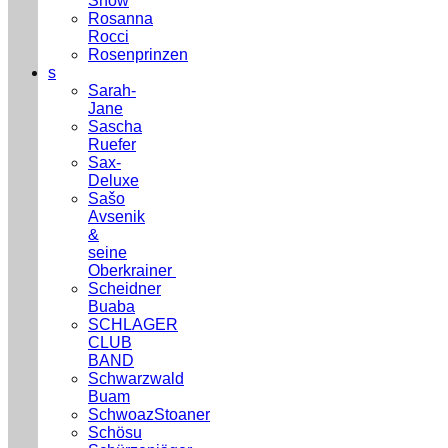
Show
Rosanna
Rocci
Rosenprinzen
s
Sarah-
Jane
Sascha
Ruefer
Sax-
Deluxe
Sašo
Avsenik
&
seine
Oberkrainer
Scheidner
Buaba
SCHLAGER
CLUB
BAND
Schwarzwald
Buam
SchwoazStoaner
Schösu