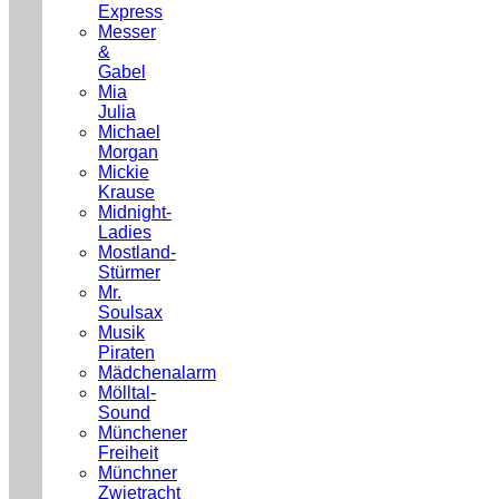
Express
Messer
&
Gabel
Mia
Julia
Michael
Morgan
Mickie
Krause
Midnight-
Ladies
Mostland-
Stürmer
Mr.
Soulsax
Musik
Piraten
Mädchenalarm
Mölltal-
Sound
Münchener
Freiheit
Münchner
Zwietracht