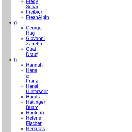
Fredy
Schär
Freibier
FreshAlpin
g
George
Hug
Giovanni
Zarrella
Guat
Drauf
h
Hannah
Hans
&
Franz
Hansi
Hinterseer
Haruls
Hattinger
Buam
Hautnah
Helene
Fischer
Herkules