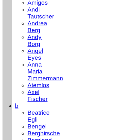
Amigos
Andi
Tautscher
Andrea
Berg
Andy
Borg
Angel
Eyes
Anna-
Maria
Zimmermann
Atemlos
Axel
Fischer
b
Beatrice
Egli
Bengel
Berghirsche