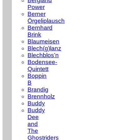
Bergland
Power
Berner
Örgeliplausch
Bernhard
Brink
Blaumeisen
Blech(g)lanz
Blechblos’n
Bodensee-
Quintett
Boppin
B
Brandig
Brennholz
Buddy
Buddy
Dee
and
The
Ghostriders