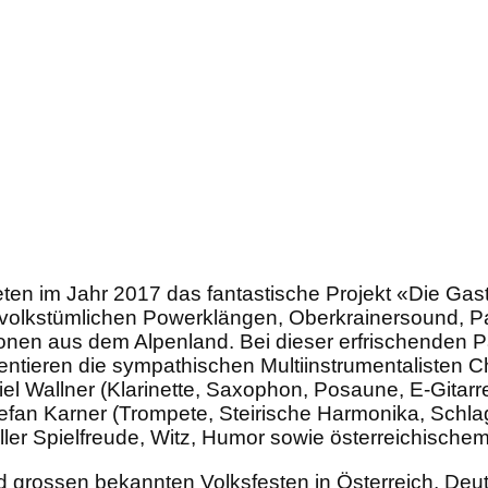
en im Jahr 2017 das fantastische Projekt «Die Gastei
lkstümlichen Powerklängen, Oberkrainersound, Par
onen aus dem Alpenland. Bei dieser erfrischenden Pa
äsentieren die sympathischen Multiinstrumentalisten 
el Wallner (Klarinette, Saxophon, Posaune, E-Gita
tefan Karner (Trompete, Steirische Harmonika, Schl
ller Spielfreude, Witz, Humor sowie österreichisch
 grossen bekannten Volksfesten in Österreich, Deuts