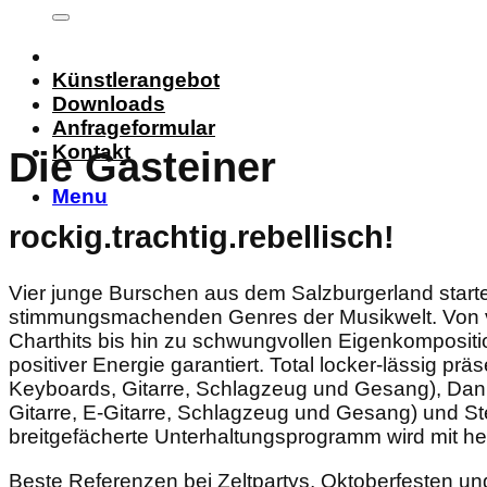
Künstlerangebot
Downloads
Anfrageformular
Kontakt
Die Gasteiner
Menu
rockig.trachtig.rebellisch!
Vier junge Burschen aus dem Salzburgerland startet
stimmungsmachenden Genres der Musikwelt. Von vo
Charthits bis hin zu schwungvollen Eigenkompositi
positiver Energie garantiert. Total locker-lässig pr
Keyboards, Gitarre, Schlagzeug und Gesang), Dani
Gitarre, E-Gitarre, Schlagzeug und Gesang) und S
breitgefächerte Unterhaltungsprogramm wird mit he
Beste Referenzen bei Zeltpartys, Oktoberfesten und