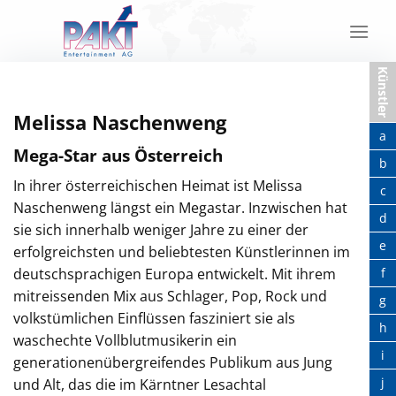
Skip
to
content
Künstler
Melissa Naschenweng
a
Mega-Star aus Österreich
b
In ihrer österreichischen Heimat ist Melissa
c
Naschenweng längst ein Megastar. Inzwischen hat
d
sie sich innerhalb weniger Jahre zu einer der
e
erfolgreichsten und beliebtesten Künstlerinnen im
deutschsprachigen Europa entwickelt. Mit ihrem
f
mitreissenden Mix aus Schlager, Pop, Rock und
g
volkstümlichen Einflüssen fasziniert sie als
h
waschechte Vollblutmusikerin ein
i
generationenübergreifendes Publikum aus Jung
j
und Alt, das die im Kärntner Lesachtal