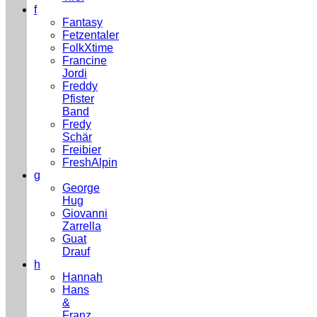
f
Fantasy
Fetzentaler
FolkXtime
Francine
Jordi
Freddy
Pfister
Band
Fredy
Schär
Freibier
FreshAlpin
g
George
Hug
Giovanni
Zarrella
Guat
Drauf
h
Hannah
Hans
&
Franz