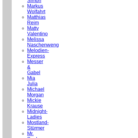
Simon
Markus
Wolfahrt
Matthias
Reim
Matty
Valentino
Melissa
Naschenweng
Melodien-
Express
Messer
&
Gabel
Mia
Julia
Michael
Morgan
Mickie
Krause
Midnight-
Ladies
Mostland-
Stürmer
Mr.