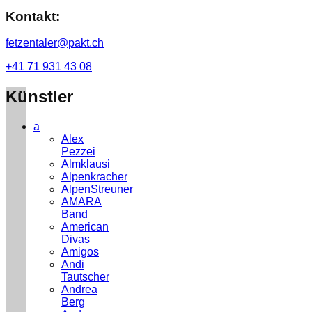
Kontakt:
fetzentaler@pakt.ch
+41 71 931 43 08
Künstler
a
Alex
Pezzei
Almklausi
Alpenkracher
AlpenStreuner
AMARA
Band
American
Divas
Amigos
Andi
Tautscher
Andrea
Berg