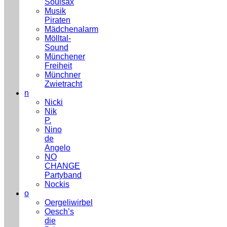
Soulsax
Musik
Piraten
Mädchenalarm
Mölltal-
Sound
Münchener
Freiheit
Münchner
Zwietracht
n
Nicki
Nik
P.
Nino
de
Angelo
NO
CHANGE
Partyband
Nockis
o
Oergeliwirbel
Oesch’s
die