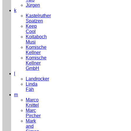
Jürgen
k
Kastelruther
Spatzen
Keep
Cool
Koitaboch
Musi
Komische
Kellner
Komische
Kellner
GmbH
l
Landrocker
Linda
Fäh
m
Marco
Knittel
Marc
Pircher
Mark
and