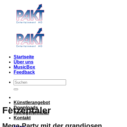
Skip
to
content
Startseite
Über uns
MusicBox
Feedback
Künstlerangebot
Downloads
Fetzentaler
Anfrageformular
Kontakt
Mega-Party mit der grandiosen