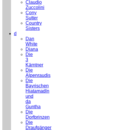
Claudio
Zuccolini
Cony
Sutter
Country
Sisters
d
Dan
White
Diana
Die
3
Kärntner
Die
Alpenraudis
Die
Bayrischen
Hiatamadln
und
da
Guntha
Die
Dorfprinzen
Die
Draufgänger