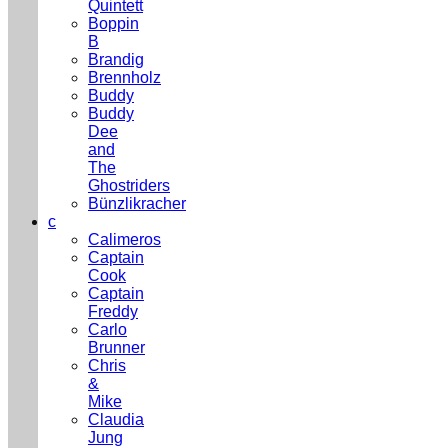
Quintett
Boppin
B
Brandig
Brennholz
Buddy
Buddy
Dee
and
The
Ghostriders
Bünzlikracher
c
Calimeros
Captain
Cook
Captain
Freddy
Carlo
Brunner
Chris
&
Mike
Claudia
Jung