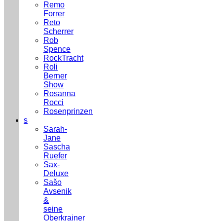
Remo
Forrer
Reto
Scherrer
Rob
Spence
RockTracht
Roli
Berner
Show
Rosanna
Rocci
Rosenprinzen
s
Sarah-
Jane
Sascha
Ruefer
Sax-
Deluxe
Sašo
Avsenik
&
seine
Oberkrainer