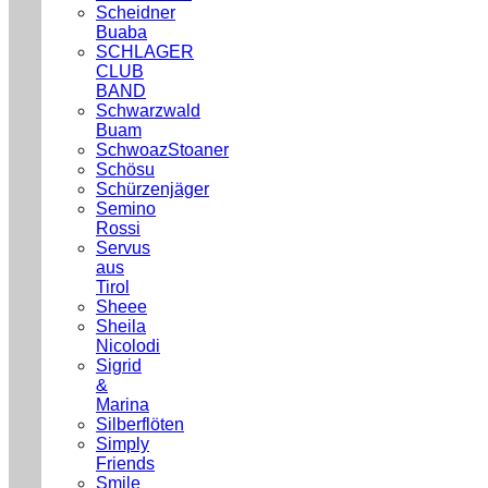
Scheidner
Buaba
SCHLAGER
CLUB
BAND
Schwarzwald
Buam
SchwoazStoaner
Schösu
Schürzenjäger
Semino
Rossi
Servus
aus
Tirol
Sheee
Sheila
Nicolodi
Sigrid
&
Marina
Silberflöten
Simply
Friends
Smile