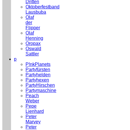
Dritten
Oktoberfestband
Lausbuba
Olaf
der
Flipper
Olaf
Henning
Oropax
Oswald
Sattler
p
P!nkPlanets
Partyfürsten
Partyhelden
Partyhexen
PartyHirschen
Partymaschine
Peach
Weber
Pepe
Lienhard
Peter
Marvey
Peter