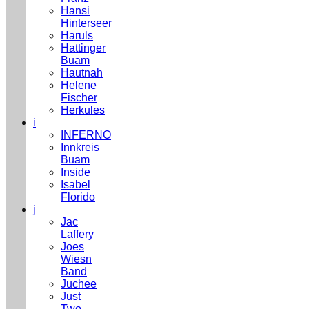
Hansi
Hinterseer
Haruls
Hattinger
Buam
Hautnah
Helene
Fischer
Herkules
i
INFERNO
Innkreis
Buam
Inside
Isabel
Florido
j
Jac
Laffery
Joes
Wiesn
Band
Juchee
Just
Two