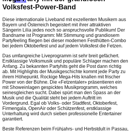
Menu
Volksfest-Power-Band
Diese internationale Liveband mit exzellenten Musikern aus
Bayern und Österreich begeistert mit ihrer attraktiven
Sängerin Lilia jedes noch so anspruchsvolle Publikum! Der
Bandname ist Programm: Mit Stimmung und grandiosem
Partyfeeling fliegen bei dieser modernen Festhütten-Combo
bei jedem Oktoberfest und auf jedem Volksfest die Fetzen.
Das umfangreiche Liveprogramm ist sehr breit gefächert.
Erstklassige Volksmusik und populäre Schlager machen den
Anfang. Zu bekannten Partyhits geht die Post dann richtig
ab. Mit Highlights der Musikgeschichte kommt jede Party zu
ihrem Höhepunkt. Rockige Mega-Hits knallen mit frischer
Power von der Bühne. Die «Fetzentaler» präsentieren ein
mit Showeinlagen gespicktes Musikprogramm, welches
seinesgleichen sucht. Dabei spürt man den Spass an der
Musik und die Qualität steht bei jedem Auftritt im
Vordergrund. Egal ob Volks- oder Stadtfest, Oktoberfest,
Firmengala, OpenAir oder Schützenfest, erstklassige
Unterhaltung wird durch sieben professionelle Entertainer
garantiert.
Beste Referenzen beim Frühjahrs- und Herbstdult in Passau,