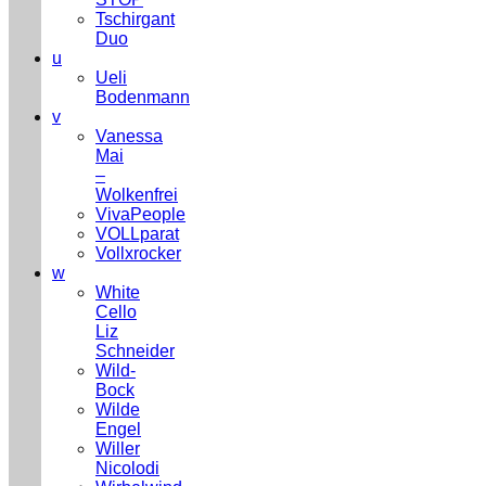
Tschirgant
Duo
u
Ueli
Bodenmann
v
Vanessa
Mai
–
Wolkenfrei
VivaPeople
VOLLparat
Vollxrocker
w
White
Cello
Liz
Schneider
Wild-
Bock
Wilde
Engel
Willer
Nicolodi