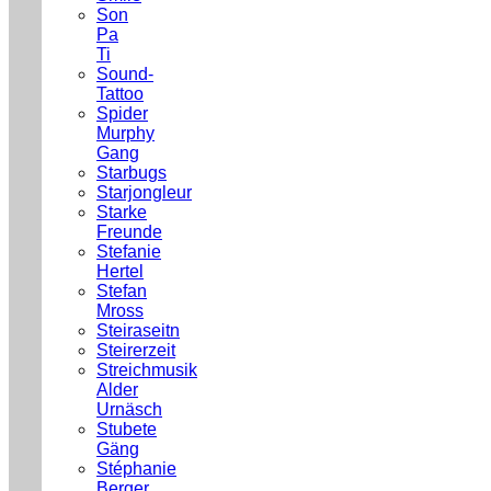
Son
Pa
Ti
Sound-
Tattoo
Spider
Murphy
Gang
Starbugs
Starjongleur
Starke
Freunde
Stefanie
Hertel
Stefan
Mross
Steiraseitn
Steirerzeit
Streichmusik
Alder
Urnäsch
Stubete
Gäng
Stéphanie
Berger