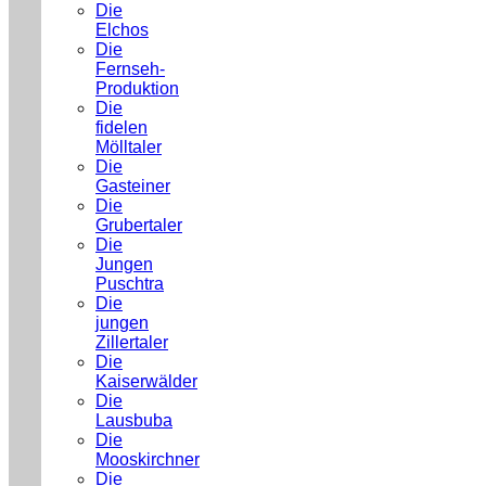
Die
Elchos
Die
Fernseh-
Produktion
Die
fidelen
Mölltaler
Die
Gasteiner
Die
Grubertaler
Die
Jungen
Puschtra
Die
jungen
Zillertaler
Die
Kaiserwälder
Die
Lausbuba
Die
Mooskirchner
Die