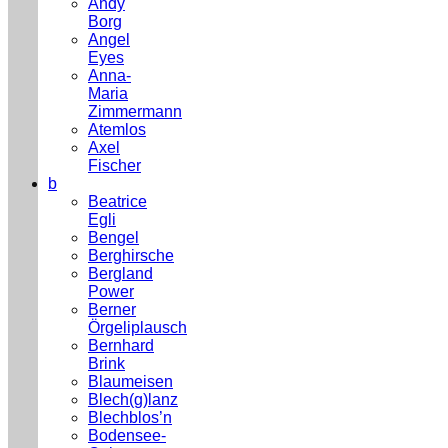
Andy
Borg
Angel
Eyes
Anna-
Maria
Zimmermann
Atemlos
Axel
Fischer
b
Beatrice
Egli
Bengel
Berghirsche
Bergland
Power
Berner
Örgeliplausch
Bernhard
Brink
Blaumeisen
Blech(g)lanz
Blechblos’n
Bodensee-