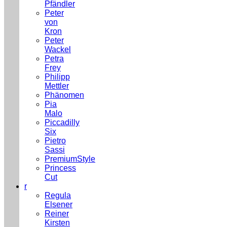
Pfändler
Peter
von
Kron
Peter
Wackel
Petra
Frey
Philipp
Mettler
Phänomen
Pia
Malo
Piccadilly
Six
Pietro
Sassi
PremiumStyle
Princess
Cut
r
Regula
Elsener
Reiner
Kirsten