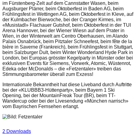
im Fürstenberg-Zelt auf dem Cannstatter Wasen, beim
Augsburger Plärrer, beim Oktoberfest in Baden AG, beim
Frühlingsfest in Wettingen AG, beim Oktoberfest in Kleve, auf
der Kulmbacher Bierwoche, bei der Cranger Kirmes, im
«Musistadl» Flachauer Gutshof, beim Oktoberfest in der TUI
Arena Hannover, bei der Wiener Wiesn auf dem Prater in
Wien, in der Winterwelt am Centro Oberhausen, im Alando
Palais Osnabrück, beim Pitztaler Schneefest, beim fête de la
bière in Saverne (Frankreich), beim Frühlingsfest in Stuttgart,
beim Salzburger Dult, beim Winter Wonderland Hyde Park in
London, bei Europas grösster Kegelparty in Münster oder bei
exklusiven Events für Siemens, Vorwerk, Atomic, Wüstenrot,
Edeka oder McDonalds – die «Fetzentaler» treiben das
Stimmungsbarometer überall zum Exzess!
Internationale Bekanntheit hat diese Liveband durch Auftritte
bei der «KLUBBB3-Hüttenparty», beim Bayern 1 Ski
Opening, bei der MountainFreak Tour (BR), beim TT-
Wandercup oder bei der Livesendung «München narrisch»
vom Bayrischen Fernsehen erlangt.
2 Downloads