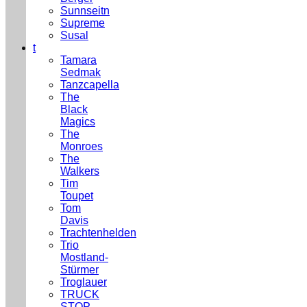
Sunnseitn
Supreme
Susal
t
Tamara
Sedmak
Tanzcapella
The
Black
Magics
The
Monroes
The
Walkers
Tim
Toupet
Tom
Davis
Trachtenhelden
Trio
Mostland-
Stürmer
Troglauer
TRUCK
STOP