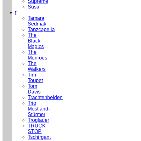
Supreme
Susal
t
Tamara
Sedmak
Tanzcapella
The
Black
Magics
The
Monroes
The
Walkers
Tim
Toupet
Tom
Davis
Trachtenhelden
Trio
Mostland-
Stürmer
Troglauer
TRUCK
STOP
Tschirgant