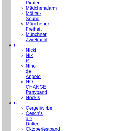
Piraten
Mädchenalarm
Mölltal-
Sound
Münchener
Freiheit
Münchner
Zwietracht
n
Nicki
Nik
P.
Nino
de
Angelo
NO
CHANGE
Partyband
Nockis
o
Oergeliwirbel
Oesch’s
die
Dritten
Oktoberfestband