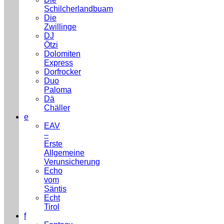
Schilcherlandbuam
Die
Zwillinge
DJ
Ötzi
Dolomiten
Express
Dorfrocker
Duo
Paloma
Dä
Chäller
e
EAV
–
Erste
Allgemeine
Verunsicherung
Echo
vom
Säntis
Echt
Tirol
f