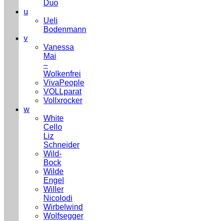
Duo
u
Ueli
Bodenmann
v
Vanessa
Mai
–
Wolkenfrei
VivaPeople
VOLLparat
Vollxrocker
w
White
Cello
Liz
Schneider
Wild-
Bock
Wilde
Engel
Willer
Nicolodi
Wirbelwind
Wolfsegger