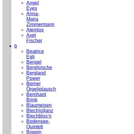
Angel
Eyes
Anna-
Maria
Zimmermann
Atemlos
Axel
Fischer
b
Beatrice
Egli
Bengel
Berghirsche
Bergland
Power
Berner
Örgeliplausch
Bernhard
Brink
Blaumeisen
Blech(g)lanz
Blechblos’n
Bodensee-
Quintett
Boppin