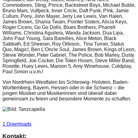
Commodores, Sting, Prince, Backstreet Boys, Michael Buble,
Bruno Mars, Vulfpeck, Inner Circle, Daft Punk, P!nk, Jamie
Cullum, Pony, John Mayer, Jerry Lee Lewis, Van Halen,
James Brown, Shania Twain, Pointer Sisters, Alicia Keys,
Roger Cicero, Go Go Dolls, Blues Brothers, Pharrell
Williams, Christina Aguilera, Wanda Jackson, Dua Lipa,
John Paul Young, Sara Bareilles, Alice Meton, Black
Sabbath, Ed Sheeran, Roy Orbison, Tina Turner, Status
Quo, Magic!, Ben L’Oncle Soul, James Brown, Kings of Leon,
Stevie Wonder, Peter Gabriel, The Police, Bob Marley, Dusty
Springfield, Joe Cocker, Die Toten Hosen, Steve Miller Band,
Roxette, Huey Lewis, Maroon 5, Amy Winehouse, Coldplay,
Paul Simon u.v.m.!
Von Nordrhein-Westfalen bis Schleswig- Holstein, Baden-
Württemberg, Bayern, Hessen oder in die Schweiz – die
jungen Musiker und Musikerinnen sind überall dabei
gemeinsam zu feiern und besondere Momente zu schaffen.
1 Downloads
Kontakt: