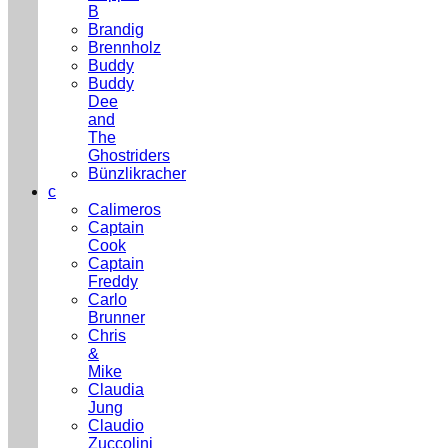
B
Brandig
Brennholz
Buddy
Buddy
Dee
and
The
Ghostriders
Bünzlikracher
c
Calimeros
Captain
Cook
Captain
Freddy
Carlo
Brunner
Chris
&
Mike
Claudia
Jung
Claudio
Zuccolini