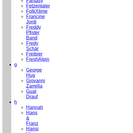
Fantasy
Fetzentaler
FolkXtime
Francine
Jordi
Freddy
Pfister
Band
Fredy
Schär
Freibier
FreshAlpin
g
George
Hug
Giovanni
Zarrella
Guat
Drauf
h
Hannah
Hans
&
Franz
Hansi