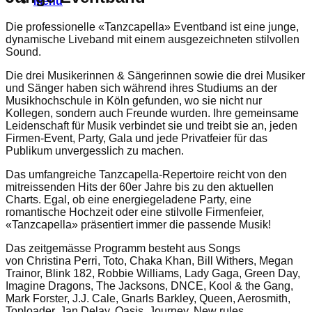
Menu
Die professionelle «Tanzcapella» Eventband ist eine junge,
dynamische Liveband mit einem ausgezeichneten stilvollen
Sound.
Die drei Musikerinnen & Sängerinnen sowie die drei Musiker
und Sänger haben sich während ihres Studiums an der
Musikhochschule in Köln gefunden, wo sie nicht nur
Kollegen, sondern auch Freunde wurden. Ihre gemeinsame
Leidenschaft für Musik verbindet sie und treibt sie an, jeden
Firmen-Event, Party, Gala und jede Privatfeier für das
Publikum unvergesslich zu machen.
Das umfangreiche Tanzcapella-Repertoire reicht von den
mitreissenden Hits der 60er Jahre bis zu den aktuellen
Charts. Egal, ob eine energiegeladene Party, eine
romantische Hochzeit oder eine stilvolle Firmenfeier,
«Tanzcapella» präsentiert immer die passende Musik!
Das zeitgemässe Programm besteht aus Songs
von
Christina Perri, Toto, Chaka Khan, Bill Withers, Megan
Trainor, Blink 182, Robbie Williams, Lady Gaga, Green Day,
Imagine Dragons, The Jacksons, DNCE, Kool & the Gang,
Mark Forster, J.J. Cale, Gnarls Barkley, Queen, Aerosmith,
Toploader, Jan Delay, Oasis, Journey, New rules,