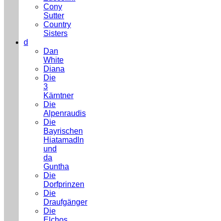
Cony
Sutter
Country
Sisters
d
Dan
White
Diana
Die
3
Kärntner
Die
Alpenraudis
Die
Bayrischen
Hiatamadln
und
da
Guntha
Die
Dorfprinzen
Die
Draufgänger
Die
Elchos