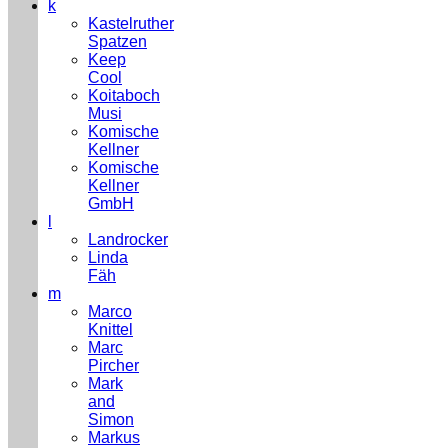
k
Kastelruther
Spatzen
Keep
Cool
Koitaboch
Musi
Komische
Kellner
Komische
Kellner
GmbH
l
Landrocker
Linda
Fäh
m
Marco
Knittel
Marc
Pircher
Mark
and
Simon
Markus