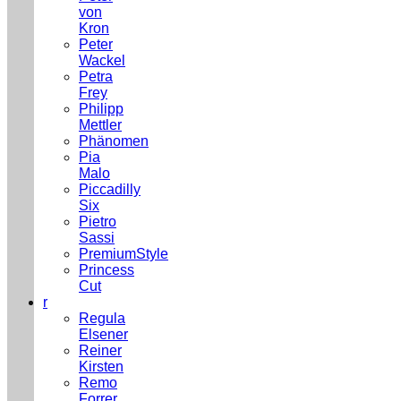
von
Kron
Peter
Wackel
Petra
Frey
Philipp
Mettler
Phänomen
Pia
Malo
Piccadilly
Six
Pietro
Sassi
PremiumStyle
Princess
Cut
r
Regula
Elsener
Reiner
Kirsten
Remo
Forrer