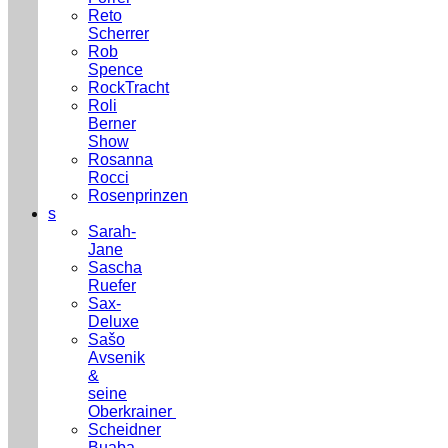
Reto
Scherrer
Rob
Spence
RockTracht
Roli
Berner
Show
Rosanna
Rocci
Rosenprinzen
s
Sarah-
Jane
Sascha
Ruefer
Sax-
Deluxe
Sašo
Avsenik
&
seine
Oberkrainer
Scheidner
Buaba