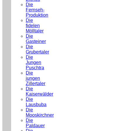
Die
Fernseh-
Produktion
Die
fidelen
Mölltaler
Die
Gasteiner
Die
Grubertaler
Die
Jungen
Puschtra
Die
jungen
Zillertaler
Die
Kaiserwälder
Die
Lausbuba
Die
Mooskirchner
Die
Paldauer
Die