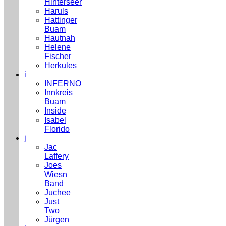
Hinterseer
Haruls
Hattinger
Buam
Hautnah
Helene
Fischer
Herkules
i
INFERNO
Innkreis
Buam
Inside
Isabel
Florido
j
Jac
Laffery
Joes
Wiesn
Band
Juchee
Just
Two
Jürgen