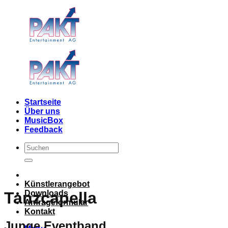
Skip
to
content
Startseite
Über uns
MusicBox
Feedback
Künstlerangebot
Downloads
Tanzcapella
Anfrageformular
Kontakt
Junge Eventband