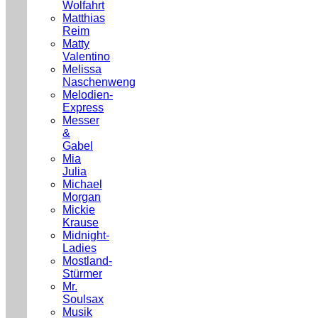
Wolfahrt
Matthias
Reim
Matty
Valentino
Melissa
Naschenweng
Melodien-
Express
Messer
&
Gabel
Mia
Julia
Michael
Morgan
Mickie
Krause
Midnight-
Ladies
Mostland-
Stürmer
Mr.
Soulsax
Musik