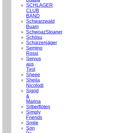
SCHLAGER
CLUB
BAND
Schwarzwald
Buam
SchwoazStoaner
Schösu
Schürzenjäger
Semino
Rossi
Servus
aus
Tirol
Sheee
Sheila
Nicolodi
Sigrid
&
Marina
Silberflöten
Simply
Friends
Smile
Son