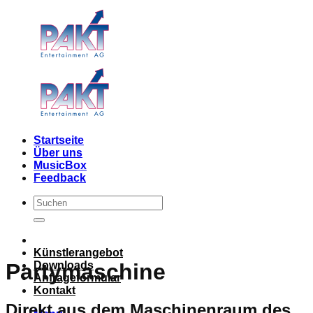
Skip
to
content
Startseite
Über uns
MusicBox
Feedback
Künstlerangebot
Downloads
Partymaschine
Anfrageformular
Kontakt
Direkt aus dem Maschinenraum des