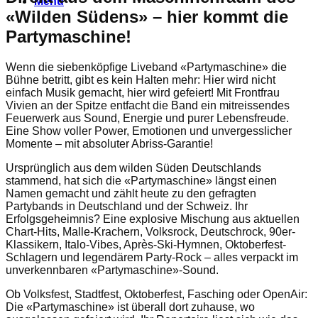
Menu
«Wilden Südens» – hier kommt die
Partymaschine!
Wenn die siebenköpfige Liveband «Partymaschine» die
Bühne betritt, gibt es kein Halten mehr: Hier wird nicht
einfach Musik gemacht, hier wird gefeiert! Mit Frontfrau
Vivien an der Spitze entfacht die Band ein mitreissendes
Feuerwerk aus Sound, Energie und purer Lebensfreude.
Eine Show voller Power, Emotionen und unvergesslicher
Momente – mit absoluter Abriss-Garantie!
Ursprünglich aus dem wilden Süden Deutschlands
stammend, hat sich die «Partymaschine» längst einen
Namen gemacht und zählt heute zu den gefragten
Partybands in Deutschland und der Schweiz. Ihr
Erfolgsgeheimnis? Eine explosive Mischung aus aktuellen
Chart-Hits, Malle-Krachern, Volksrock, Deutschrock, 90er-
Klassikern, Italo-Vibes, Après-Ski-Hymnen, Oktoberfest-
Schlagern und legendärem Party-Rock – alles verpackt im
unverkennbaren «Partymaschine»-Sound.
Ob Volksfest, Stadtfest, Oktoberfest, Fasching oder OpenAir:
Die «Partymaschine» ist überall dort zuhause, wo