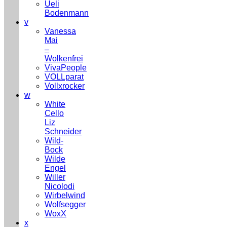
Ueli
Bodenmann
v
Vanessa
Mai
–
Wolkenfrei
VivaPeople
VOLLparat
Vollxrocker
w
White
Cello
Liz
Schneider
Wild-
Bock
Wilde
Engel
Willer
Nicolodi
Wirbelwind
Wolfsegger
WoxX
x