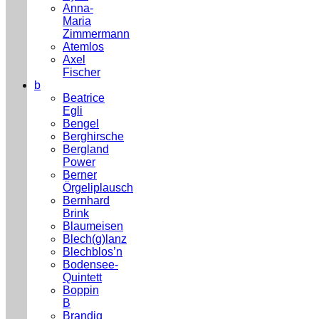
Anna-
Maria
Zimmermann
Atemlos
Axel
Fischer
b
Beatrice
Egli
Bengel
Berghirsche
Bergland
Power
Berner
Örgeliplausch
Bernhard
Brink
Blaumeisen
Blech(g)lanz
Blechblos’n
Bodensee-
Quintett
Boppin
B
Brandig