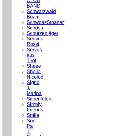
CLUB
BAND
Schwarzwald
Buam
SchwoazStoaner
Schösu
Schürzenjäger
Semino
Rossi
Servus
aus
Tirol
Sheee
Sheila
Nicolodi
Sigrid
&
Marina
Silberflöten
Simply
Friends
Smile
Son
Pa
Ti