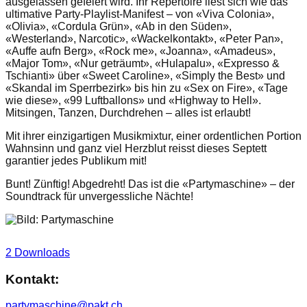
ausgelassen gefeiert wird. Ihr Repertoire liest sich wie das
ultimative Party-Playlist-Manifest – von «Viva Colonia»,
«Olivia», «Cordula Grün», «Ab in den Süden»,
«Westerland», Narcotic», «Wackelkontakt», «Peter Pan»,
«Auffe aufn Berg», «Rock me», «Joanna», «Amadeus»,
«Major Tom», «Nur geträumt», «Hulapalu», «Expresso &
Tschianti» über «Sweet Caroline», «Simply the Best» und
«Skandal im Sperrbezirk» bis hin zu «Sex on Fire», «Tage
wie diese», «99 Luftballons» und «Highway to Hell».
Mitsingen, Tanzen, Durchdrehen – alles ist erlaubt!
Mit ihrer einzigartigen Musikmixtur, einer ordentlichen Portion
Wahnsinn und ganz viel Herzblut reisst dieses Septett
garantier jedes Publikum mit!
Bunt! Zünftig! Abgedreht! Das ist die «Partymaschine» – der
Soundtrack für unvergessliche Nächte!
2 Downloads
Kontakt:
partymaschine@pakt.ch