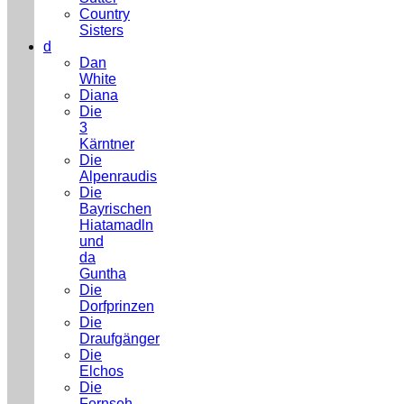
Country
Sisters
d
Dan
White
Diana
Die
3
Kärntner
Die
Alpenraudis
Die
Bayrischen
Hiatamadln
und
da
Guntha
Die
Dorfprinzen
Die
Draufgänger
Die
Elchos
Die
Fernseh-