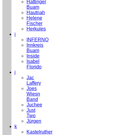
Hattinger
Buam
Hautnah
Helene
Fischer
Herkules
i
INFERNO
Innkreis
Buam
Inside
Isabel
Florido
j
Jac
Laffery
Joes
Wiesn
Band
Juchee
Just
Two
Jürgen
k
Kastelruther