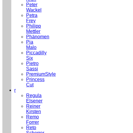
Peter
Wackel
Petra
Frey
Philipp
Mettler
Phänomen
Pia
Malo
Piccadilly
Six
Pietro
Sassi
PremiumStyle
Princess
Cut
r
Regula
Elsener
Reiner
Kirsten
Remo
Forrer
Reto
Scherrer