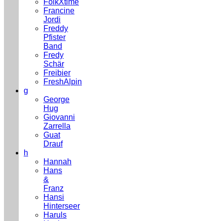
FolkXtime
Francine
Jordi
Freddy
Pfister
Band
Fredy
Schär
Freibier
FreshAlpin
g
George
Hug
Giovanni
Zarrella
Guat
Drauf
h
Hannah
Hans
&
Franz
Hansi
Hinterseer
Haruls