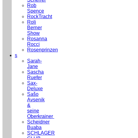
Rob
Spence
RockTracht
Roli
Berner
Show
Rosanna
Rocci
Rosenprinzen
s
Sarah-
Jane
Sascha
Ruefer
Sax-
Deluxe
Sašo
Avsenik
&
seine
Oberkrainer
Scheidner
Buaba
SCHLAGER