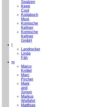
Spatzen
Keep
Cool
Koitaboch
Musi
Komische
Kellner
Komische
Kellner
GmbH
l
Landrocker
Linda
Fäh
m
Marco
Knittel
Marc
Pircher
Mark
and
Simon
Markus
Wolfahrt
Matthias