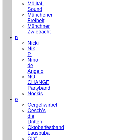
Mölltal-
Sound
Münchener
Freiheit
Münchner
Zwietracht
n
Nicki
Nik
P.
Nino
de
Angelo
NO
CHANGE
Partyband
Nockis
o
Oergeliwirbel
Oesch’s
die
Dritten
Oktoberfestband
Lausbuba
Olaf