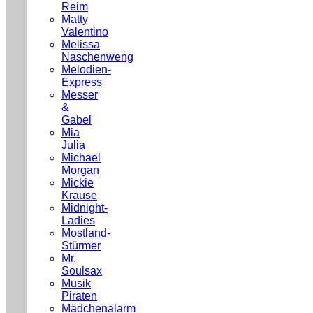
Reim
Matty
Valentino
Melissa
Naschenweng
Melodien-
Express
Messer
&
Gabel
Mia
Julia
Michael
Morgan
Mickie
Krause
Midnight-
Ladies
Mostland-
Stürmer
Mr.
Soulsax
Musik
Piraten
Mädchenalarm