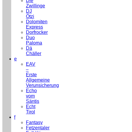
Die
Zwillinge
DJ
Ötzi
Dolomiten
Express
Dorfrocker
Duo
Paloma
Dä
Chäller
e
EAV
–
Erste
Allgemeine
Verunsicherung
Echo
vom
Säntis
Echt
Tirol
f
Fantasy
Fetzentaler