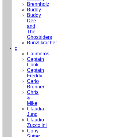
Brennholz
Buddy
Buddy
Dee
and
The
Ghostriders
Bünzlikracher
c
Calimeros
Captain
Cook
Captain
Freddy
Carlo
Brunner
Chris
&
Mike
Claudia
Jung
Claudio
Zuccolini
Cony
Sutter