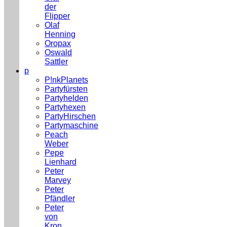
der
Flipper
Olaf
Henning
Oropax
Oswald
Sattler
p
P!nkPlanets
Partyfürsten
Partyhelden
Partyhexen
PartyHirschen
Partymaschine
Peach
Weber
Pepe
Lienhard
Peter
Marvey
Peter
Pfändler
Peter
von
Kron