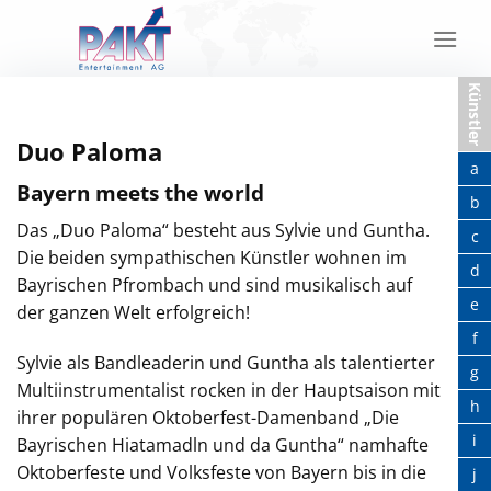
Skip
to
content
Künstler
Duo Paloma
a
Bayern meets the world
b
Das „Duo Paloma“ besteht aus Sylvie und Guntha.
c
Die beiden sympathischen Künstler wohnen im
d
Bayrischen Pfrombach und sind musikalisch auf
e
der ganzen Welt erfolgreich!
f
Sylvie als Bandleaderin und Guntha als talentierter
g
Multiinstrumentalist rocken in der Hauptsaison mit
h
ihrer populären Oktoberfest-Damenband „Die
i
Bayrischen Hiatamadln und da Guntha“ namhafte
Oktoberfeste und Volksfeste von Bayern bis in die
j