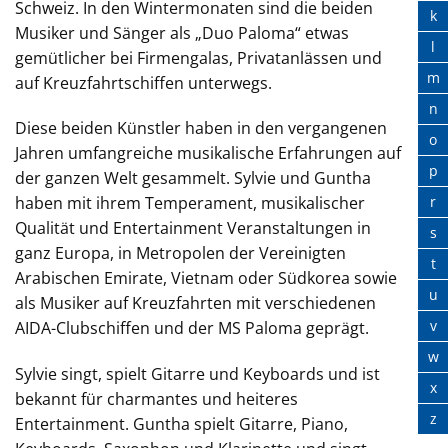
Schweiz. In den Wintermonaten sind die beiden
k
Musiker und Sänger als „Duo Paloma“ etwas
l
gemütlicher bei Firmengalas, Privatanlässen und
m
auf Kreuzfahrtschiffen unterwegs.
n
Diese beiden Künstler haben in den vergangenen
o
Jahren umfangreiche musikalische Erfahrungen auf
p
der ganzen Welt gesammelt. Sylvie und Guntha
r
haben mit ihrem Temperament, musikalischer
Qualität und Entertainment Veranstaltungen in
s
ganz Europa, in Metropolen der Vereinigten
t
Arabischen Emirate, Vietnam oder Südkorea sowie
u
als Musiker auf Kreuzfahrten mit verschiedenen
v
AIDA-Clubschiffen und der MS Paloma geprägt.
w
Sylvie singt, spielt Gitarre und Keyboards und ist
x
bekannt für charmantes und heiteres
z
Entertainment. Guntha spielt Gitarre, Piano,