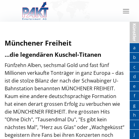
Skip
to
content
Künstler
Münchener Freiheit
a
…die legendären Kuschel-Titanen
b
Fünfzehn Alben, sechsmal Gold und fast fünf
c
Millionen verkaufte Tonträger in ganz Europa – das
d
ist die stolze Bilanz der nach der Schwabinger U-
e
Bahnstation benannten MÜNCHENER FREIHEIT.
Kaum eine andere deutschsprachige Formation
f
hat einen derart grossen Erfolg zu verbuchen wie
g
die MÜNCHENER FREIHEIT. Ihre grössten Hits
h
"Ohne Dich", "Tausendmal Du", "Es gibt kein
i
nächstes Mal", "Herz aus Glas" oder „Wachgeküsst“
j
begeistern ihre Fans bei ihren Konzerten noch