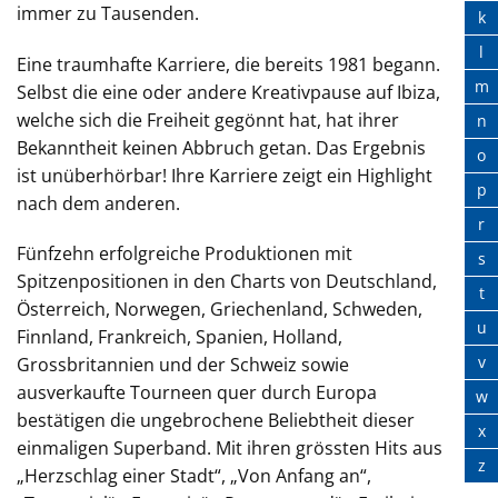
immer zu Tausenden.
k
l
Eine traumhafte Karriere, die bereits 1981 begann.
m
Selbst die eine oder andere Kreativpause auf Ibiza,
welche sich die Freiheit gegönnt hat, hat ihrer
n
Bekanntheit keinen Abbruch getan. Das Ergebnis
o
ist unüberhörbar! Ihre Karriere zeigt ein Highlight
p
nach dem anderen.
r
Fünfzehn erfolgreiche Produktionen mit
s
Spitzenpositionen in den Charts von Deutschland,
t
Österreich, Norwegen, Griechenland, Schweden,
u
Finnland, Frankreich, Spanien, Holland,
v
Grossbritannien und der Schweiz sowie
ausverkaufte Tourneen quer durch Europa
w
bestätigen die ungebrochene Beliebtheit dieser
x
einmaligen Superband. Mit ihren grössten Hits aus
z
„Herzschlag einer Stadt“, „Von Anfang an“,