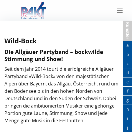
Skip
to
content
Künstler
Wild-Bock
a
Die Allgäuer Partyband – bockwilde
b
Stimmung und Show!
c
Seit dem Jahr 2014 tourt die erfolgreiche Allgäuer
d
Partyband «Wild-Bock» von den majestätischen
e
Alpen über Bayern, das Allgäu, Österreich, rund um
den Bodensee bis in den hohen Norden von
f
Deutschland und in den Süden der Schweiz. Dabei
g
bringen die ambitionierten Musiker eine gehörige
h
Portion gute Laune, Stimmung, Show und jede
i
Menge gute Musik in die Festhütten.
j