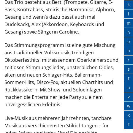
Das Trio besteht aus Berti (Trompete, Gitarre, E-
k
Bass, Kontrabass, Steirische Harmonika, Alphorn,
l
Gesang und wenn’s dazu passt auch mal
m
Dudelsack), Alex (Akkordeon, Keyboards und
Gesang) sowie Sängerin Caroline.
n
o
Das Stimmungsprogramm ist eine gute Mischung
p
aus traditioneller Volksmusik, trendigen
Oktoberfesthits, mitreissendem Oberkrainersound,
r
zeitlosen Stimmungslieder, unsterblichen Oldies,
s
alten und neuen Schlager-Hits, Ballermann-
t
Sommer-Hits, Disco-Fox, aktuellen Charthits und
u
Rockklassikern. Mit Show- und Soloeinlagen
v
machen die Entertainer jede Party zu einem
unvergesslichen Erlebnis.
w
x
Live-Musik aus mehreren Jahrzehnten, tanzbare
z
Musik aus verschiedensten Stilrichtungen – für