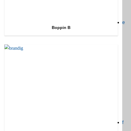
e
Boppin B
f