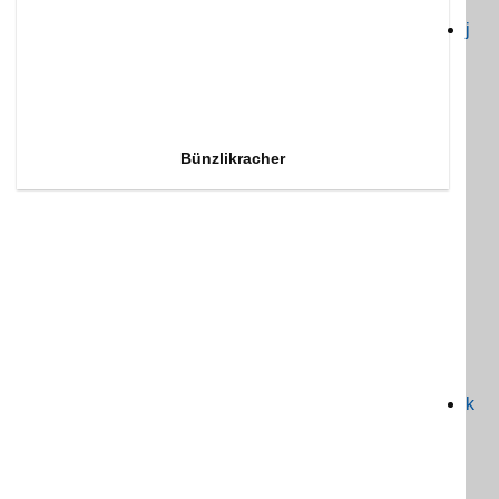
j
Bünzlikracher
k