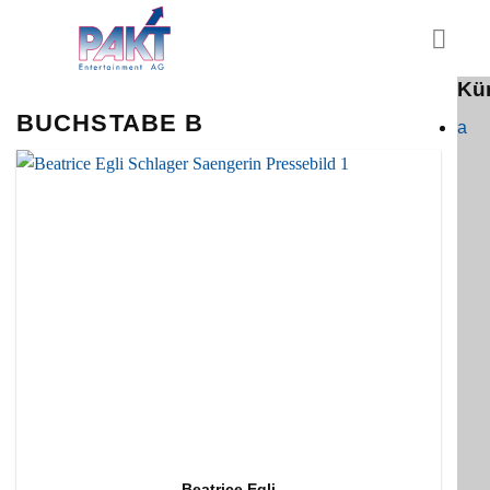
Skip
to
content
Kün
BUCHSTABE B
a
Beatrice Egli