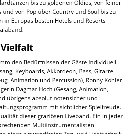
ardtänzen bis zu goldenen Oldies, von feiner
s und von Pop über Country und Soul bis zu
n in Europas besten Hotels und Resorts
Galaband.
Vielfalt
amm den Bedürfnissen der Gäste individuell
ang, Keyboards, Akkordeon, Bass, Gitarre
zeug, Animation und Percussion), Ronny Kohler
ängerin Dagmar Hoch (Gesang, Animation,
ind übrigens absolut notensicher und
altungsprogramm mit sichtlicher Spielfreude.
alität dieser graziösen Liveband. Ein in jeder
nsprechenden Multiinstrumentalisten
n einer einwandfreien Ton- und Lichttechnik,