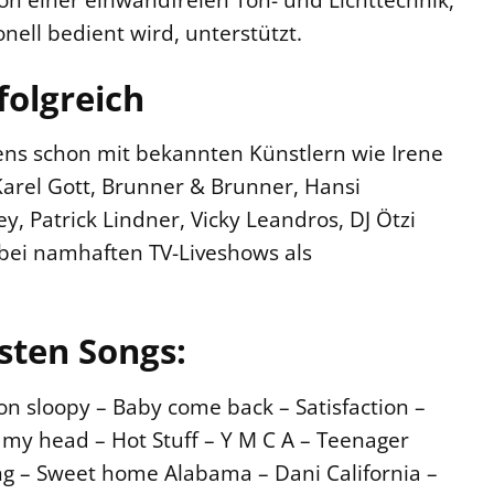
nell bedient wird, unterstützt.
folgreich
ens schon mit bekannten Künstlern wie Irene
 Karel Gott, Brunner & Brunner, Hansi
y, Patrick Lindner, Vicky Leandros, DJ Ötzi
bei namhaften TV-Liveshows als
esten Songs:
on sloopy – Baby come back – Satisfaction –
f my head – Hot Stuff – Y M C A – Teenager
ing – Sweet home Alabama – Dani California –