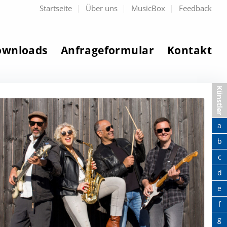
Startseite
Über uns
MusicBox
Feedback
ownloads
Anfrageformular
Kontakt
Künstler
a
b
c
d
e
f
g