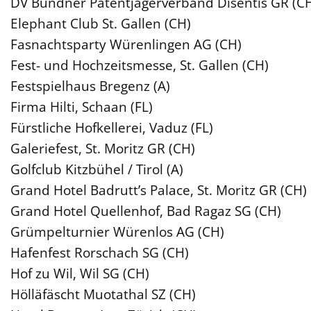
DV Bündner Patentjägerverband Disentis GR (C
Elephant Club St. Gallen (CH)
Fasnachtsparty Würenlingen AG (CH)
Fest- und Hochzeitsmesse, St. Gallen (CH)
Festspielhaus Bregenz (A)
Firma Hilti, Schaan (FL)
Fürstliche Hofkellerei, Vaduz (FL)
Galeriefest, St. Moritz GR (CH)
Golfclub Kitzbühel / Tirol (A)
Grand Hotel Badrutt’s Palace, St. Moritz GR (CH)
Grand Hotel Quellenhof, Bad Ragaz SG (CH)
Grümpelturnier Würenlos AG (CH)
Hafenfest Rorschach SG (CH)
Hof zu Wil, Wil SG (CH)
Hölläfäscht Muotathal SZ (CH)