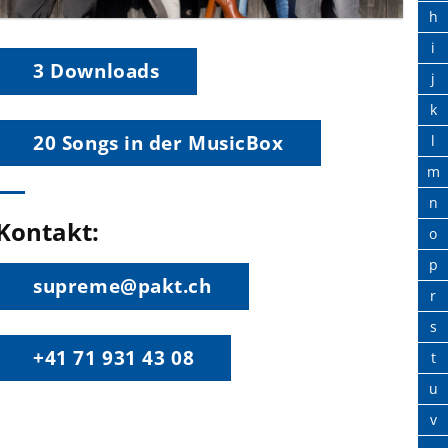
h
i
3 Downloads
j
k
20 Songs in der MusicBox
l
m
n
Kontakt:
o
p
supreme@pakt.ch
r
s
+41 71 931 43 08
t
u
v