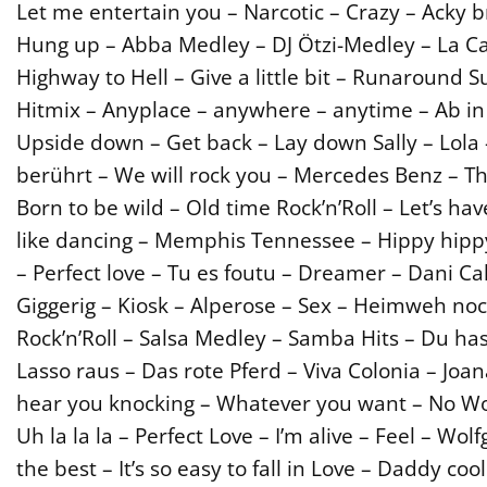
Let me entertain you – Narcotic – Crazy – Acky 
Hung up – Abba Medley – DJ Ötzi-Medley – La Cam
Highway to Hell – Give a little bit – Runaround
Hitmix – Anyplace – anywhere – anytime – Ab in
Upside down – Get back – Lay down Sally – Lola
berührt – We will rock you – Mercedes Benz – Th
Born to be wild – Old time Rock’n’Roll – Let’s have
like dancing – Memphis Tennessee – Hippy hippy
– Perfect love – Tu es foutu – Dreamer – Dani Cal
Giggerig – Kiosk – Alperose – Sex – Heimweh noch
Rock’n’Roll – Salsa Medley – Samba Hits – Du h
Lasso raus – Das rote Pferd – Viva Colonia – Jo
hear you knocking – Whatever you want – No Wo
Uh la la la – Perfect Love – I’m alive – Feel – W
the best – It’s so easy to fall in Love – Daddy co