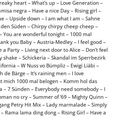
breaky heart – What’s up – Love Generation –
isa negra – Have a nice Day – Rising girl –
 Sue – Upside down – I am what I am – Sahne
 den Süden – Chirpy chirpy cheep cheep –
 – You are wonderful tonight – 1000 mal
ank you Baby – Austria-Medley – I feel good –
 a Party – Living next door to Alice – Don’t feel
 shake – Schickeria – Skandal im Sperrbezirk
ifornia – W Nuss vo Bümpliz – Ewigi Liäbi –
 de Bärge – It’s raining men – I love
ast mich 1000 mal belogen – Komm hol das
ana – 7 Sünden – Everybody need somebody – I
man no cry – Summer of ’69 – Mighty Quinn –
olfgang Petry Hit Mix – Lady marmalade – Simply
ol – Rama lama ding dong – Rising Girl – Have a