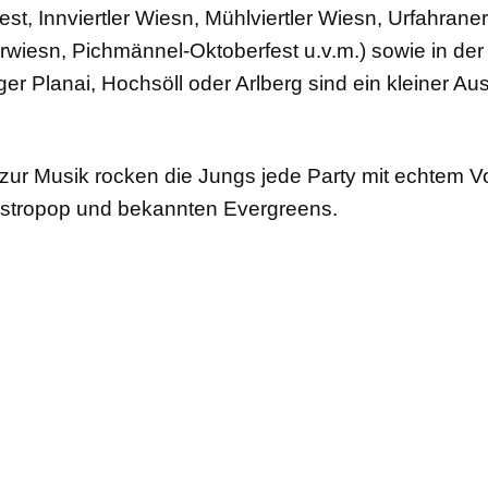
est, Innviertler Wiesn, Mühlviertler Wiesn, Urfahrane
erwiesn, Pichmännel-Oktoberfest u.v.m.) sowie in de
ger Planai, Hochsöll oder Arlberg sind ein kleiner A
t zur Musik rocken die Jungs jede Party mit echtem V
Austropop und bekannten Evergreens.