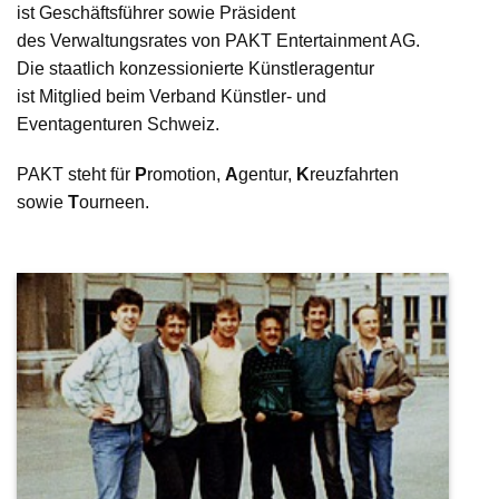
ist Geschäftsführer sowie Präsident
des Verwaltungsrates von PAKT Entertainment AG.
Die staatlich konzessionierte Künstleragentur
ist Mitglied beim Verband Künstler- und
Eventagenturen Schweiz.
PAKT steht für
P
romotion,
A
gentur,
K
reuzfahrten
sowie
T
ourneen.