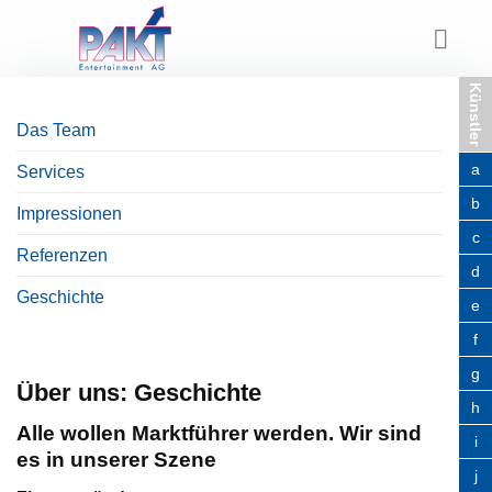
Skip
to
content
Künstler
Das Team
a
Services
b
Impressionen
c
Referenzen
d
Geschichte
e
f
g
Über uns: Geschichte
h
Alle wollen Marktführer werden. Wir sind
i
es in unserer Szene
j