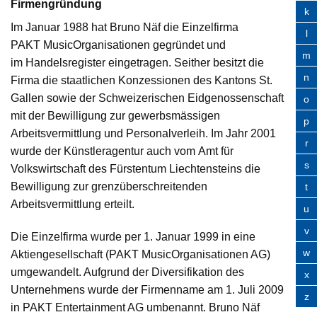
Firmengründung
k
Im Januar 1988 hat Bruno Näf die Einzelfirma
l
PAKT MusicOrganisationen gegründet und
m
im Handelsregister eingetragen. Seither besitzt die
n
Firma die staatlichen Konzessionen des Kantons St.
Gallen sowie der Schweizerischen Eidgenossenschaft
o
mit der Bewilligung zur gewerbsmässigen
p
Arbeitsvermittlung und Personalverleih. Im Jahr 2001
r
wurde der Künstleragentur auch vom Amt für
s
Volkswirtschaft des Fürstentum Liechtensteins die
Bewilligung zur grenzüberschreitenden
t
Arbeitsvermittlung erteilt.
u
v
Die Einzelfirma wurde per 1. Januar 1999 in eine
w
Aktiengesellschaft (PAKT MusicOrganisationen AG)
umgewandelt. Aufgrund der Diversifikation des
x
Unternehmens wurde der Firmenname am 1. Juli 2009
z
in PAKT Entertainment AG umbenannt. Bruno Näf