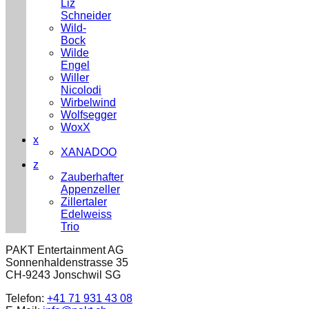
Liz
Schneider
Wild-
Bock
Wilde
Engel
Willer
Nicolodi
Wirbelwind
Wolfsegger
WoxX
x
XANADOO
z
Zauberhafter
Appenzeller
Zillertaler
Edelweiss
Trio
PAKT Entertainment AG
Sonnenhaldenstrasse 35
CH-9243 Jonschwil SG
Telefon:
+41 71 931 43 08