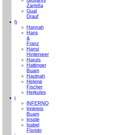
Giovanni
Zarrella
Guat
Drauf
h
Hannah
Hans
&
Franz
Hansi
Hinterseer
Haruls
Hattinger
Buam
Hautnah
Helene
Fischer
Herkules
i
INFERNO
Innkreis
Buam
Inside
Isabel
Florido