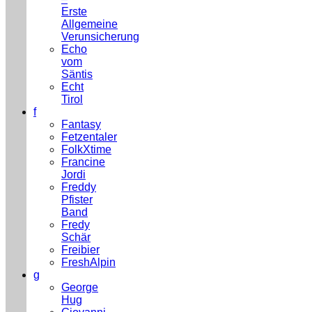
Erste
Allgemeine
Verunsicherung
Echo
vom
Säntis
Echt
Tirol
f
Fantasy
Fetzentaler
FolkXtime
Francine
Jordi
Freddy
Pfister
Band
Fredy
Schär
Freibier
FreshAlpin
g
George
Hug