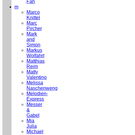
Fäh
m
Marco
Knittel
Marc
Pircher
Mark
and
Simon
Markus
Wolfahrt
Matthias
Reim
Matty
Valentino
Melissa
Naschenweng
Melodien-
Express
Messer
&
Gabel
Mia
Julia
Michael