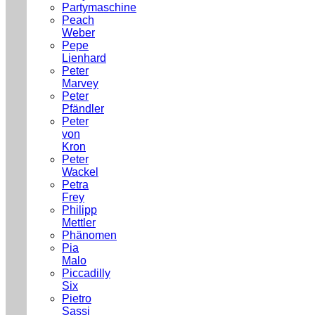
Partymaschine
Peach
Weber
Pepe
Lienhard
Peter
Marvey
Peter
Pfändler
Peter
von
Kron
Peter
Wackel
Petra
Frey
Philipp
Mettler
Phänomen
Pia
Malo
Piccadilly
Six
Pietro
Sassi