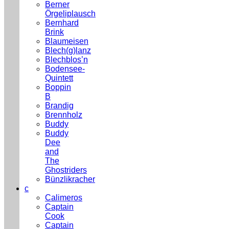
Berner
Örgeliplausch
Bernhard
Brink
Blaumeisen
Blech(g)lanz
Blechblos’n
Bodensee-
Quintett
Boppin
B
Brandig
Brennholz
Buddy
Buddy
Dee
and
The
Ghostriders
Bünzlikracher
c
Calimeros
Captain
Cook
Captain