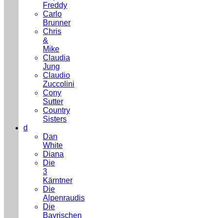
Freddy
Carlo
Brunner
Chris
&
Mike
Claudia
Jung
Claudio
Zuccolini
Cony
Sutter
Country
Sisters
d
Dan
White
Diana
Die
3
Kärntner
Die
Alpenraudis
Die
Bayrischen