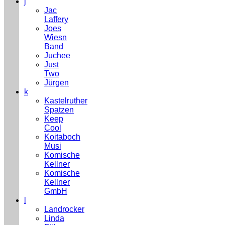
j
Jac
Laffery
Joes
Wiesn
Band
Juchee
Just
Two
Jürgen
k
Kastelruther
Spatzen
Keep
Cool
Koitaboch
Musi
Komische
Kellner
Komische
Kellner
GmbH
l
Landrocker
Linda