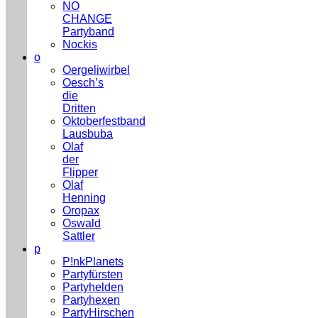
NO
CHANGE
Partyband
Nockis
o
Oergeliwirbel
Oesch’s
die
Dritten
Oktoberfestband
Lausbuba
Olaf
der
Flipper
Olaf
Henning
Oropax
Oswald
Sattler
p
P!nkPlanets
Partyfürsten
Partyhelden
Partyhexen
PartyHirschen