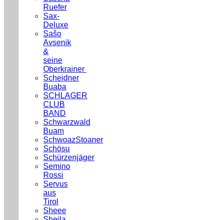
Ruefer
Sax-
Deluxe
Sašo
Avsenik
&
seine
Oberkrainer
Scheidner
Buaba
SCHLAGER
CLUB
BAND
Schwarzwald
Buam
SchwoazStoaner
Schösu
Schürzenjäger
Semino
Rossi
Servus
aus
Tirol
Sheee
Sheila