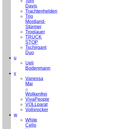
Tom
Davis
Trachtenhelden
Trio
Mostland-
Stürmer
Troglauer
TRUCK
STOP
Tschirgant
Duo
u
Ueli
Bodenmann
v
Vanessa
Mai
–
Wolkenfrei
VivaPeople
VOLLparat
Vollxrocker
w
White
Cello