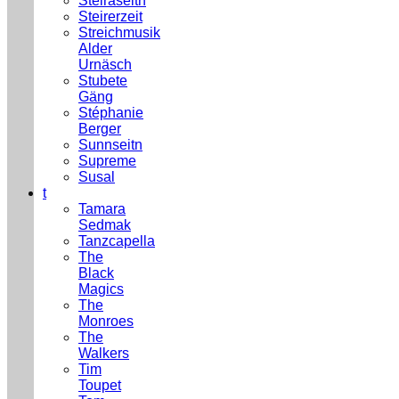
Steiraseitn
Steirerzeit
Streichmusik
Alder
Urnäsch
Stubete
Gäng
Stéphanie
Berger
Sunnseitn
Supreme
Susal
t
Tamara
Sedmak
Tanzcapella
The
Black
Magics
The
Monroes
The
Walkers
Tim
Toupet