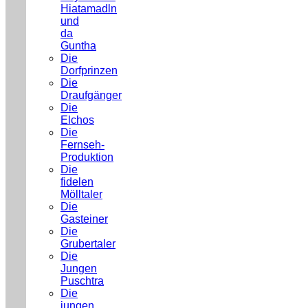
Hiatamadln
und
da
Guntha
Die
Dorfprinzen
Die
Draufgänger
Die
Elchos
Die
Fernseh-
Produktion
Die
fidelen
Mölltaler
Die
Gasteiner
Die
Grubertaler
Die
Jungen
Puschtra
Die
jungen