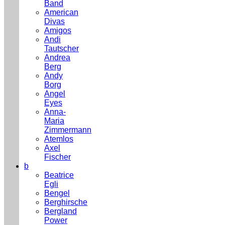
Band
American
Divas
Amigos
Andi
Tautscher
Andrea
Berg
Andy
Borg
Angel
Eyes
Anna-
Maria
Zimmermann
Atemlos
Axel
Fischer
b
Beatrice
Egli
Bengel
Berghirsche
Bergland
Power