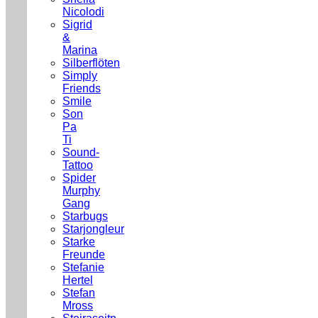
Nicolodi
Sigrid
&
Marina
Silberflöten
Simply
Friends
Smile
Son
Pa
Ti
Sound-
Tattoo
Spider
Murphy
Gang
Starbugs
Starjongleur
Starke
Freunde
Stefanie
Hertel
Stefan
Mross