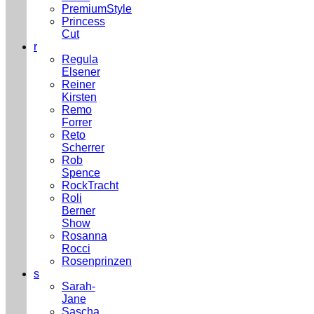
PremiumStyle
Princess
Cut
r
Regula
Elsener
Reiner
Kirsten
Remo
Forrer
Reto
Scherrer
Rob
Spence
RockTracht
Roli
Berner
Show
Rosanna
Rocci
Rosenprinzen
s
Sarah-
Jane
Sascha